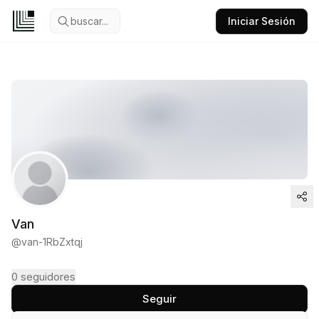
buscar...
Iniciar Sesión
Van
@
van-1RbZxtqj
0
seguidores
Seguir