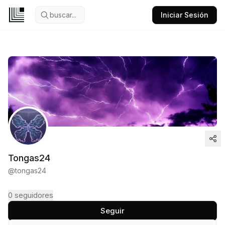
buscar...
Iniciar Sesión
Tongas24
@
tongas24
0
seguidores
Seguir