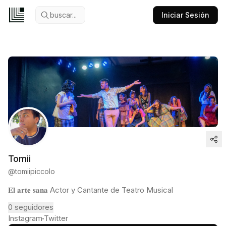
buscar...
Iniciar Sesión
Tomii
@
tomiipiccolo
𝐄𝐥 𝐚𝐫𝐭𝐞 𝐬𝐚𝐧𝐚 Actor y Cantante de Teatro Musical
0
seguidores
Instagram
Twitter