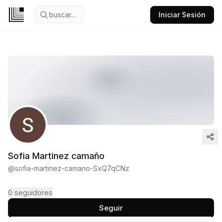
buscar...
Iniciar Sesión
Sofia Martinez camaño
@
sofia-martinez-camano-SxQ7qCNz
0
seguidores
Seguir