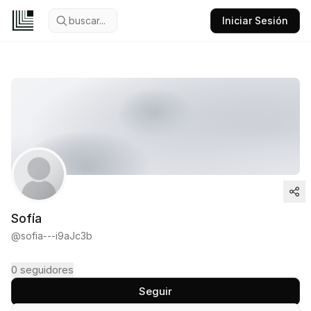
buscar...
Iniciar Sesión
Sofía
@
sofia---i9aJc3b
0
seguidores
Seguir