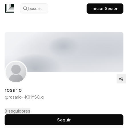
buscar...
Iniciar Sesión
rosario
@
rosario--K01YSC_q
0
seguidores
Seguir