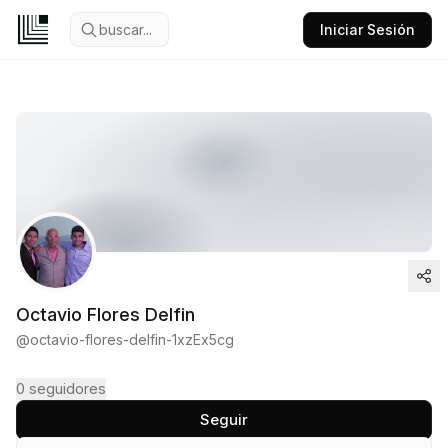
buscar...
Iniciar Sesión
Octavio Flores Delfin
@
octavio-flores-delfin-1xzEx5cg
0
seguidores
Seguir