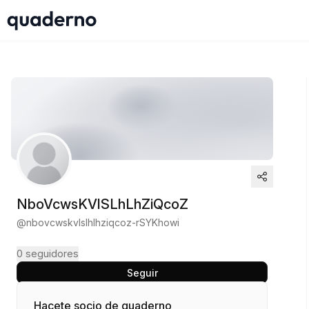
NboVcwsKVlSLhLhZiQcoZ
@
nbovcwskvlslhlhziqcoz-rSYKhowi
0
seguidores
Seguir
Hacete socio de quaderno