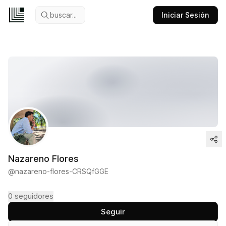
buscar...
Iniciar Sesión
Nazareno Flores
@
nazareno-flores-CRSQfGGE
0
seguidores
Seguir