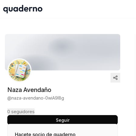
Naza Avendaño
@
naza-avendano-0wiA9l8g
0
seguidores
Seguir
Hacete socio de quaderno