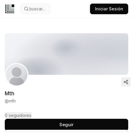
buscar...
Iniciar Sesión
Mth
@
mth
0
seguidores
Seguir