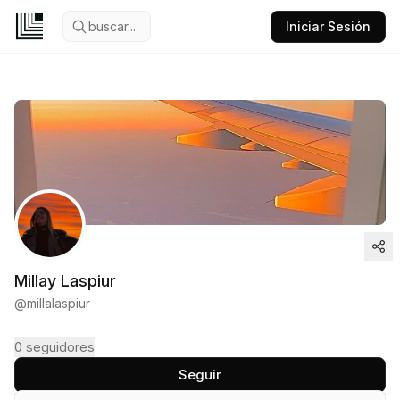
buscar...
Iniciar Sesión
Millay Laspiur
@
millalaspiur
0
seguidores
Seguir