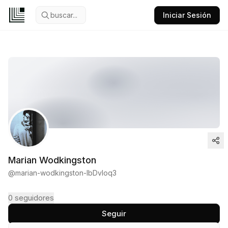
buscar...
Iniciar Sesión
Marian Wodkingston
@
marian-wodkingston-lbDvIoq3
0
seguidores
Seguir