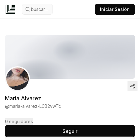
buscar...
Iniciar Sesión
Maria Alvarez
@
maria-alvarez-LCB2vwTc
0
seguidores
Seguir