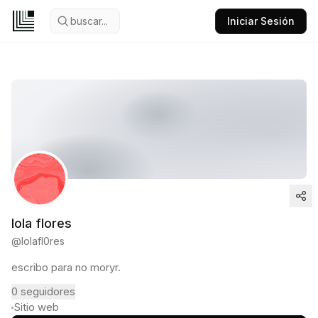
buscar...
Iniciar Sesión
lola flores
@
lolafl0res
escribo para no moryr.
0
seguidores
Sitio web