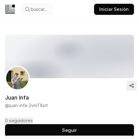
buscar...
Iniciar Sesión
Juan Infa
@
juan-infa-2vmT8srt
0
seguidores
Seguir