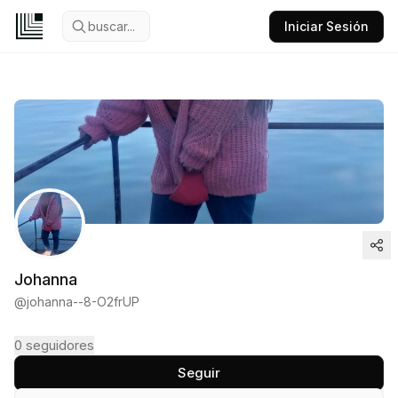
buscar...
Iniciar Sesión
Johanna
@
johanna--8-O2frUP
0
seguidores
Seguir