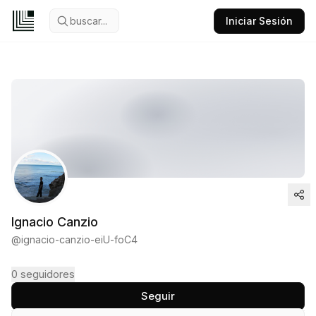
buscar...
Iniciar Sesión
Ignacio Canzio
@
ignacio-canzio-eiU-foC4
0
seguidores
Seguir