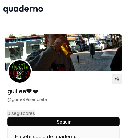
guillee🖤❤️
@
guille99mendieta
0
seguidores
Seguir
Hacete socio de quaderno