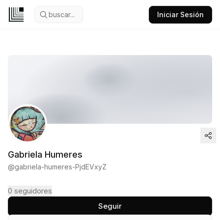
buscar...
Iniciar Sesión
Gabriela Humeres
@
gabriela-humeres-PjdEVxyZ
0
seguidores
Seguir