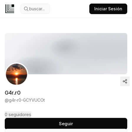
buscar...
Iniciar Sesión
G4r.r0
@
g4r-r0-GCYVUCOt
0
seguidores
Seguir