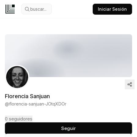
buscar...
Iniciar Sesión
Florencia Sanjuan
@
florencia-sanjuan-JOtqXDOr
0
seguidores
Seguir