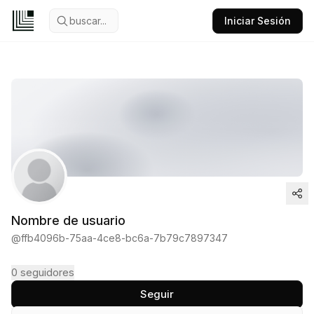
buscar...
Iniciar Sesión
Nombre de usuario
@
ffb4096b-75aa-4ce8-bc6a-7b79c7897347
0
seguidores
Seguir