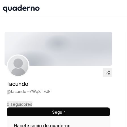
facundo
@
facundo--YWq8TEJE
0
seguidores
Seguir
Hacete socio de quaderno