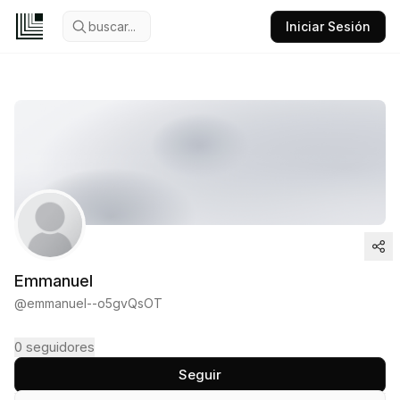
buscar...
Iniciar Sesión
Emmanuel
@
emmanuel--o5gvQsOT
0
seguidores
Seguir