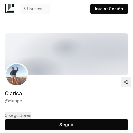
buscar...
Iniciar Sesión
Clarisa
@
claripe
0
seguidores
Seguir