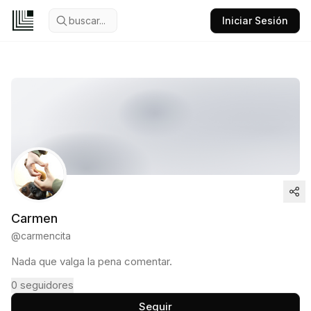
buscar...
Iniciar Sesión
Carmen
@
carmencita
Nada que valga la pena comentar.
0
seguidores
Seguir