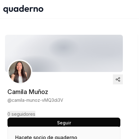
Camila Muñoz
@
camila-munoz-vMQ3di3V
0
seguidores
Seguir
Hacete socio de quaderno