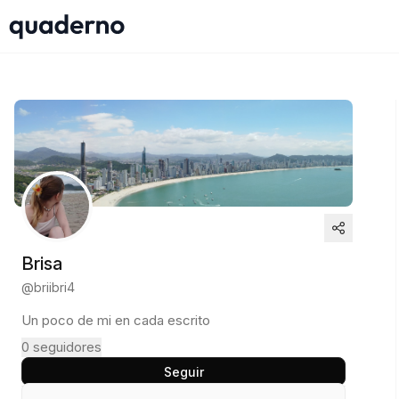
Brisa
@
briibri4
Un poco de mi en cada escrito
0
seguidores
Seguir