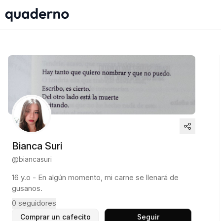
Bianca Suri
@
biancasuri
16 y.o - En algún momento, mi carne se llenará de
gusanos.
0
seguidores
Comprar un cafecito
Seguir