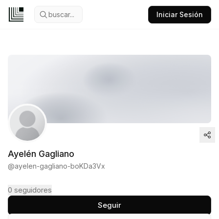
buscar...
Iniciar Sesión
Ayelén Gagliano
@
ayelen-gagliano-boKDa3Vx
0
seguidores
Seguir