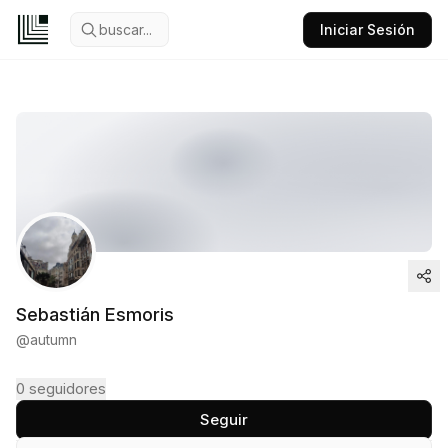
buscar...
Iniciar Sesión
Sebastián Esmoris
@
autumn
0
seguidores
Seguir