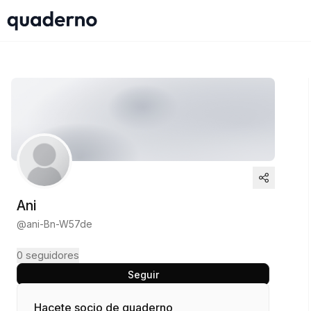
Ani
@
ani-Bn-W57de
0
seguidores
Seguir
Hacete socio de quaderno