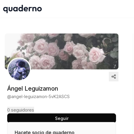
Ángel Leguizamon
@
angel-leguizamon-5vK2ASCS
0
seguidores
Seguir
Hacete socio de quaderno