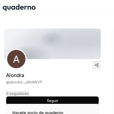
Alondra
@
alondra-_u8hAWVP
0
seguidores
Seguir
Hacete socio de quaderno