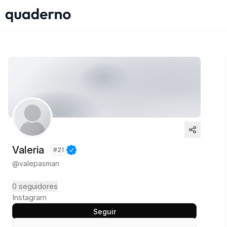
Valeria
#
21
@
valepasman
0
seguidores
Instagram
Seguir