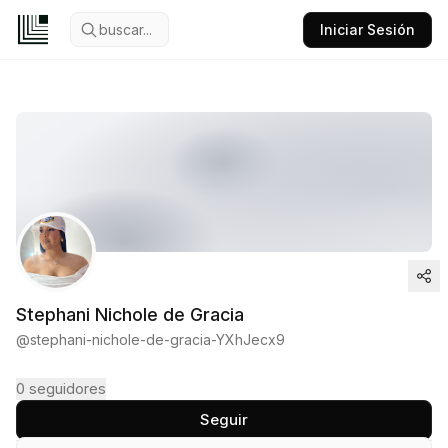
buscar...
Iniciar Sesión
Stephani Nichole de Gracia
@
stephani-nichole-de-gracia-YXhJecx9
0
seguidores
Seguir