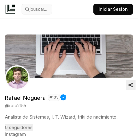
buscar...
Iniciar Sesión
Rafael Noguera
#
135
@
rafa2155
Analista de Sistemas, I. T. Wizard, friki de nacimiento.
0
seguidores
Instagram