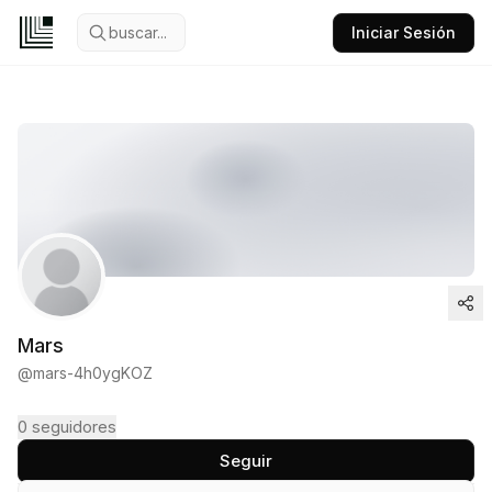
buscar...
Iniciar Sesión
Mars
@
mars-4h0ygKOZ
0
seguidores
Seguir