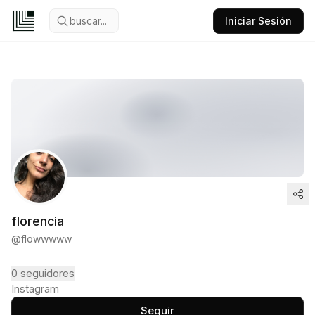
buscar...
Iniciar Sesión
florencia
@
flowwwww
0
seguidores
Instagram
Seguir