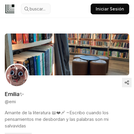
buscar...
Iniciar Sesión
Emilia✨️
@
emi
Amante de la literatura 📖❤️‍🩹 ~Escribo cuando los
pensamientos me desbordan y las palabras son mi
salvavidas