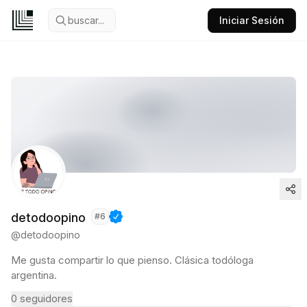
buscar...
Iniciar Sesión
detodoopino
#
6
@
detodoopino
Me gusta compartir lo que pienso. Clásica todóloga
argentina.
0
seguidores