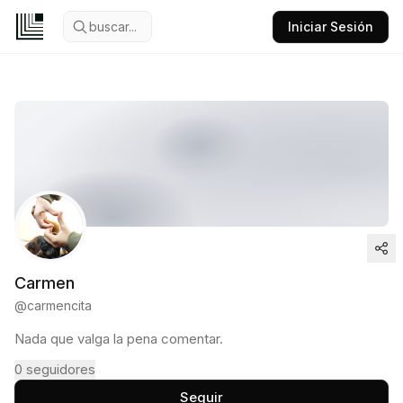
buscar...
Iniciar Sesión
Carmen
@
carmencita
Nada que valga la pena comentar.
0
seguidores
Seguir