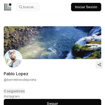
buscar...
Iniciar Sesión
Pablo Lopez
@
berretinesdepoeta
0
seguidores
Instagram
Seguir