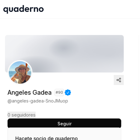
Angeles Gadea
#
90
@
angeles-gadea-SnoJMuop
0
seguidores
Seguir
Hacete socio de quaderno